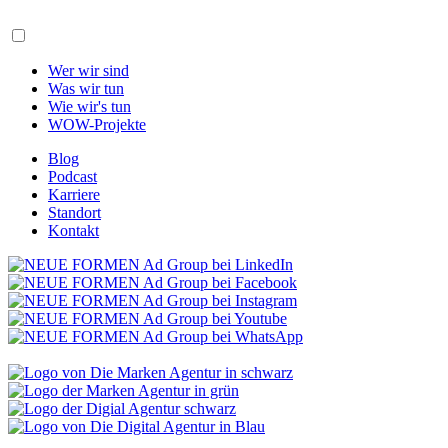
Wer wir sind
Was wir tun
Wie wir's tun
WOW-Projekte
Blog
Podcast
Karriere
Standort
Kontakt