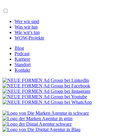
Wer wir sind
Was wir tun
Wie wir's tun
WOW-Projekte
Blog
Podcast
Karriere
Standort
Kontakt