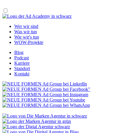
Wer wir sind
Was wir tun
Wie wir's tun
WOW-Projekte
Blog
Podcast
Karriere
Standort
Kontakt