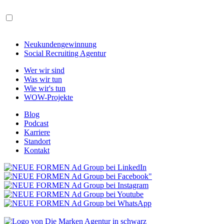
Neukundengewinnung
Social Recruiting Agentur
Wer wir sind
Was wir tun
Wie wir's tun
WOW-Projekte
Blog
Podcast
Karriere
Standort
Kontakt