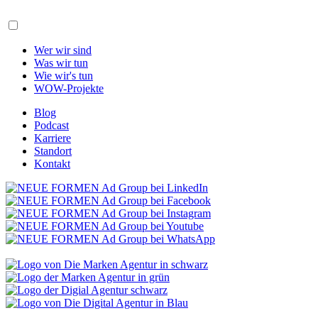
Wer wir sind
Was wir tun
Wie wir's tun
WOW-Projekte
Blog
Podcast
Karriere
Standort
Kontakt