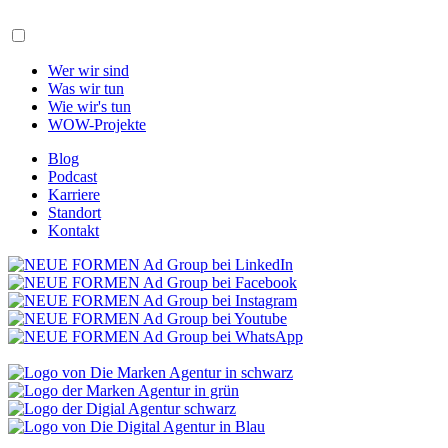
Wer wir sind
Was wir tun
Wie wir's tun
WOW-Projekte
Blog
Podcast
Karriere
Standort
Kontakt