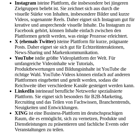
Instagram
ist
eine Plattform, die insbesondere bei jüngeren
Zielgruppen beliebt ist. Sie zeichnet sich aus durch die
visuelle Stärke von Inhalten, insbesondere Bilder und kurze
Videos, sogenannte Reels. Daher eignet sich Instagram gut für
kreative und ansprechende visuelle Inhalte. Da Instagram zu
Facebook gehört, können Inhalte einfach zwischen den
Plattformen geteilt werden, was einige Prozesse erleichtert.
X (ehemals Twitter)
ist
eine Plattform für kurze, prägnante
Posts. Daher eignet sie sich gut für Echtzeitinteraktionen,
News-Sharing und Markenkommunikation.
YouTube
ist
die größte Videoplattform der Welt. Für
umfangreiche Videoinhalte wie Tutorials,
Produktbewertungen und Bildungsinhalte ist YouTube die
richtige Wahl. YouTube-Videos können einfach auf anderen
Plattformen eingebettet und geteilt werden, sodass die
Reichweite über verschiedene Kanäle gesteigert werden kann.
LinkedIn
ist
eine
auf berufliche Netzwerke spezialisierte
Plattform. Sie eignet sich besonders für B2B-Marketing,
Recruiting und das Teilen von Fachwissen, Branchentrends,
Neuigkeiten und Entwicklungen.
XING
ist eine Business-Plattform im deutschsprachigen
Raum, die es ermöglicht, sich zu vernetzen, Produkte und
Dienstleistungen zu präsentieren und fachliche Events oder
Veranstaltungen zu teilen.