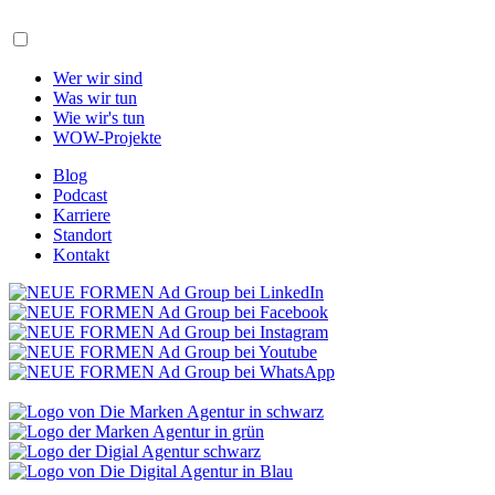
Wer wir sind
Was wir tun
Wie wir's tun
WOW-Projekte
Blog
Podcast
Karriere
Standort
Kontakt