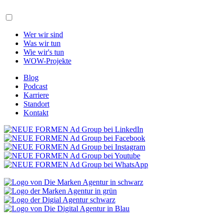
Wer wir sind
Was wir tun
Wie wir's tun
WOW-Projekte
Blog
Podcast
Karriere
Standort
Kontakt