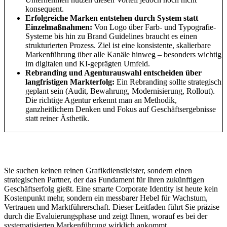
konsequent.
Erfolgreiche Marken entstehen durch System statt
Einzelmaßnahmen:
Von Logo über Farb- und Typografie-
Systeme bis hin zu Brand Guidelines braucht es einen
strukturierten Prozess. Ziel ist eine konsistente, skalierbare
Markenführung über alle Kanäle hinweg – besonders wichtig
im digitalen und KI-geprägten Umfeld.
Rebranding und Agenturauswahl entscheiden über
langfristigen Markterfolg:
Ein Rebranding sollte strategisch
geplant sein (Audit, Bewahrung, Modernisierung, Rollout).
Die richtige Agentur erkennt man an Methodik,
ganzheitlichem Denken und Fokus auf Geschäftsergebnisse
statt reiner Ästhetik.
Sie suchen keinen reinen Grafikdienstleister, sondern einen
strategischen Partner, der das Fundament für Ihren zukünftigen
Geschäftserfolg gießt. Eine smarte Corporate Identity ist heute kein
Kostenpunkt mehr, sondern ein messbarer Hebel für Wachstum,
Vertrauen und Marktführerschaft. Dieser Leitfaden führt Sie präzise
durch die Evaluierungsphase und zeigt Ihnen, worauf es bei der
systematisierten Markenführung wirklich ankommt.